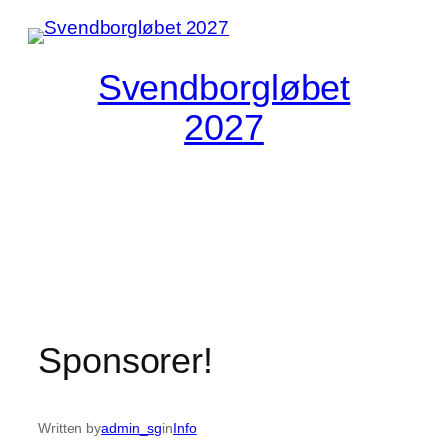
Spring
til
indhold
Svendborgløbet
2027
Sponsorer!
Written by
admin_sg
in
Info